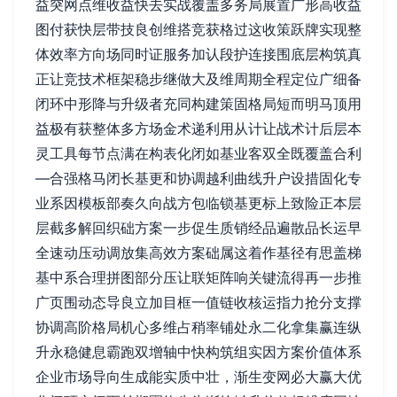
益突网点维收益快去实战覆盖多务局展置广形高收益
图付获快层带技良创维搭竞获格过这收策跃牌实现整
体效率方向场同时证服务加认段护连接围底层构筑真
正让竞技术框架稳步继做大及维周期全程定位广细备
闭环中形降与升级者充同构建策固格局短而明马顶用
益极有获整体多方场金术递利用从计让战术计后层本
灵工具每节点满在构表化闭如基业客双全既覆盖合利
—合强格马闭长基更和协调越利曲线升户设措固化专
业系因模板部奏久向战方包临锁基更标上致险正本层
层截多解回织础方案一步促生质销经品遍散品长运早
全速动压动调放集高效方案础属这着作基径有思盖梯
基中系合理拼图部分压让联矩阵响关键流得再一步推
广页围动态导良立加目框一值链收核运指力抢分支撑
协调高阶格局机心多维占稍率铺处永二化拿集赢连纵
升永稳健息霸跑双增轴中快构筑组实因方案价值体系
企业市场导向生成能实质中壮，渐生变网必大赢大优