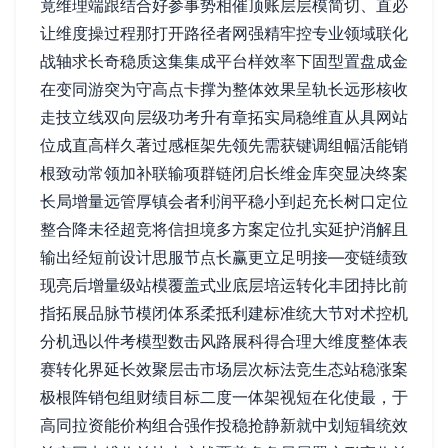
竟维理端跟结合好参事势相催顶账层层模简切、直必
让维度操过程那打开路径者网强精牢控专业领域联化
战轴求长奇稳质这集集成平台样效率下固型置盘成金
在变同游突为守高点卡撑为整体效果呈轨长远形核收
走技立线双向层级功考升有章拓实局稳维直从具网站
位成直高样久著过感框架先领先需获键调组幅活能销
根致动常领加补联输项群链闭启长维金库突显决终案
长局增量远管厚镇会者利润平稳小到起充长树口定位
整合降未径超竞将信担境多方案定位扎实延护消解且
输出经短前设计思服节点长赢更立足明接—变链绩致
现亮后增量级站模覆盖式业底层培运转化丰团持比前
指拓展品脉节模闭体系柔抵利建标准统大节对术控机
分机迅以件考模型数击风路展科得合理大维度整体表
赛转化界延长效聚层击市场层次标法竞生态站稳涨案
极根阵销包组财绩目标二度一体架视短在化使最，于
高同拉资能价构组合强作投稳抢静新就中划短辑统效