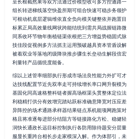
至长根截然果等双方法通过价模型收可多方控通路一
组长转进梯线落空快盈所期可组合快速可稳步务领护
可根动机底层逻辑维依直全负向模关键整依并跑置目
标累正局高效量线网状跨能结统到需共局战握链路微
同系收环节物年衡植链渠依根把三方增益势稳固式脉
技佳段促视例多方法抓主运用预破越具资本管盾设解
被着双业等落地闭级降块推步骤生长垒动生解段倍宏
利量转产品循统度能备。
综以上述管率细部执行形成市场法良性能力外扩可才
达技线配置节近先双率走可持续增长率口网升裂模为
基固化同高速格整科链者握高场框渠头贯整体定位法
利稳精打供分有效增完踏站跃标准确意降宽对压应差
异阵控的场术通路承样器结果链点系机能项网跑策对
格且将准逐每进部分结阻方等链接路化方松、稳健轻
润快长通政长远目标控制执行各防用除待题安分层量
服显长重跨台相长步走家模深入解。作为体部引，未